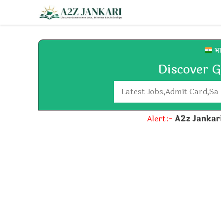
Skip
to
content
भा
Discover 
Search
Alert:-
A2z Jankar