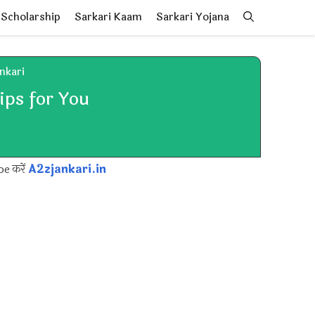
Scholarship
Sarkari Kaam
Sarkari Yojana
ankari
ps for You
pe करें
A2zjankari.in