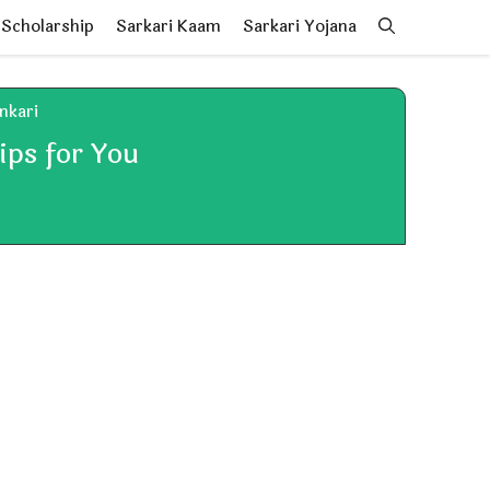
Scholarship
Sarkari Kaam
Sarkari Yojana
ankari
ps for You