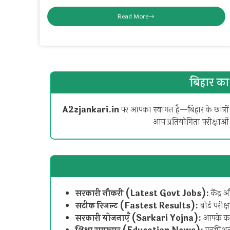
Read More
बिहार का
A2zjankari.in
पर आपका स्वागत है—बिहार के छात्रों
आप प्रतियोगिता परीक्षाओं
सरकारी नौकरी (Latest Govt Jobs):
केंद्र
सटीक रिजल्ट (Fastest Results):
बोर्ड परीक
सरकारी योजनाएँ (Sarkari Yojna):
आपके काम